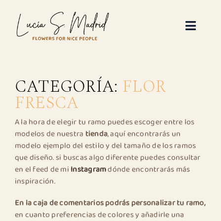
Saltar
al
contenido
Toggle
Naviga
Inicio
CATEGORÍA:
FLOR
Sobre mi
FRESCA
Servicios florales
A la hora de elegir tu ramo puedes escoger entre los
modelos de nuestra
tienda
, aquí encontrarás un
modelo ejemplo del estilo y del tamaño de los ramos
Galería – diseños florales
que diseño. si buscas algo diferente puedes consultar
en el feed de mi
Instagram
dónde encontrarás más
Tienda
inspiración.
En la caja de comentarios podrás personalizar tu ramo,
Contacto
en cuanto preferencias de colores y añadirle una