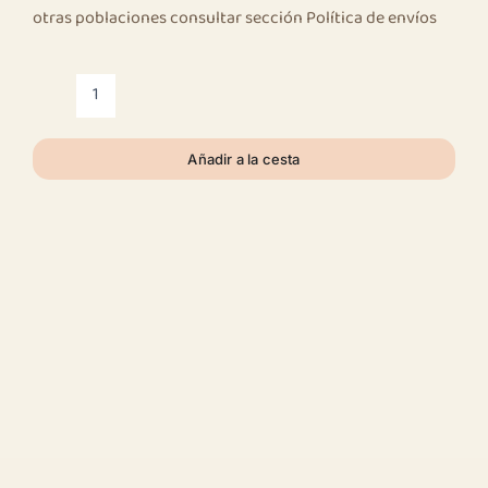
otras poblaciones consultar sección Política de envíos
Orquidea
phalaenopsis
crema-
Añadir a la cesta
con
maceta
de
cerámica
cantidad