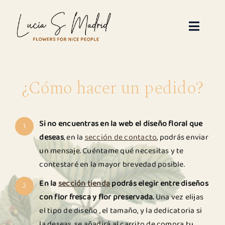
Saltar
al
contenido
Toggle
Naviga
Inicio
¿Cómo hacer un pedido?
Sobre mi
Servicios florales
Si no encuentras en la web el diseño floral que
1
deseas
, en la
sección de contacto
, podrás enviar
un mensaje. Cuéntame qué necesitas y te
Galería – diseños florales
contestaré en la mayor brevedad posible.
Tienda
En la
sección tienda
podrás elegir entre diseños
2
con flor fresca y flor preservada.
Una vez elijas
el tipo de diseño , el tamaño, y la dedicatoria si
Contacto
la deseas, se añadirá al carrito de compra tu