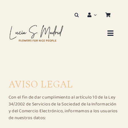
Saltar
al
contenido
Toggle
Naviga
Inicio
Sobre mi
AVISO LEGAL
Servicios florales
Con el fin de dar cumplimiento al artículo 10 de la Ley
Galería – diseños florales
34/2002 de Servicios de la Sociedad de la Información
y del Comercio Electrónico, informamos a los usuarios
de nuestros datos:
Tienda