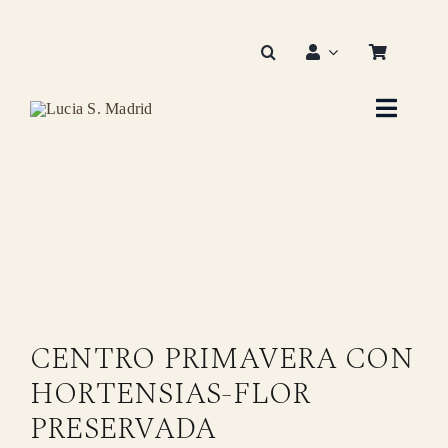
Saltar
al
contenido
Toggle
Naviga
Ini
Sobr
Servicios
CENTRO PRIMAVERA CON
Galería – dis
HORTENSIAS-FLOR
Tie
PRESERVADA